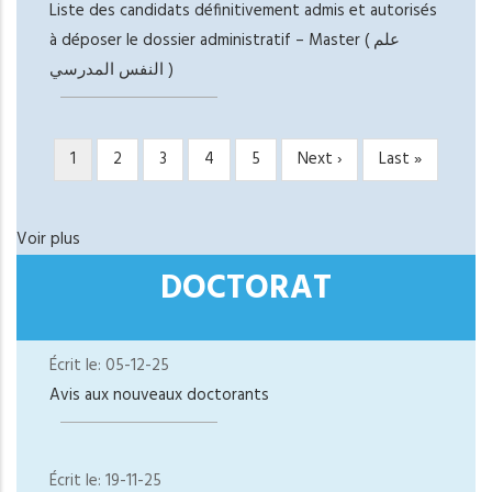
Liste des candidats définitivement admis et autorisés
à déposer le dossier administratif – Master ( علم
النفس المدرسي )
Page
1
Page
2
Page
3
Page
4
Page
5
Page
Next ›
Dernière
Last »
PAGINATION
courante
suivante
page
Voir plus
DOCTORAT
Écrit le:
05-12-25
Avis aux nouveaux doctorants
Écrit le:
19-11-25