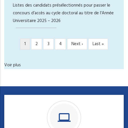
Listes des candidats présélectionnés pour passer le
concours d’accès au cycle doctoral au titre de l'Année
Universitaire 2025 – 2026
Page
1
Page
2
Page
3
Page
4
Page
Next ›
Dernière
Last »
PAGINATION
courante
suivante
page
Voir plus