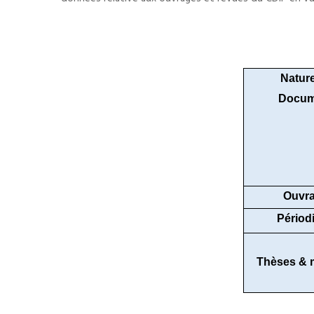
Natur
Docum
Ouvr
Périod
Thèses & 