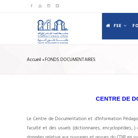
Aller
au
MAIN
contenu
FSE
F
NAVIGATIO
principal
FR
Accueil
»
FONDS DOCUMENTAIRES
FIL
D'ARIANE
CENTRE DE D
Le Centre de Documentation et d’Information Pédagogi
faculté et des usuels (dictionnaires, encyclopédies,..
données relative aux ouvrages et revues du CDIP en vu