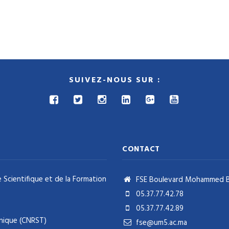
SUIVEZ-NOUS SUR :
CONTACT
 Scientifique et de la Formation
FSE Boulevard Mohammed Ben
05.37.77.42.78
05.37.77.42.89
hnique (CNRST)
fse@um5.ac.ma