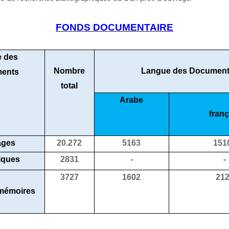
FONDS DOCUMENTAIRE
e des
Nombre
Langue des Documen
ents
total
Arabe
franç
ages
20.272
5163
151
iques
2831
-
-
3727
1602
21
mémoires