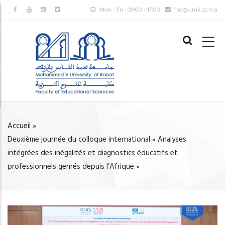
Aller
Mon - Fri : 09:00 - 17:00
fse@um5.ac.ma
au
MAIN
contenu
NAVIGAT
principal
FR
Accueil
»
FIL
Deuxième journée du colloque international « Analyses
D'ARIANE
intégrées des inégalités et diagnostics éducatifs et
professionnels genrés depuis l’Afrique »