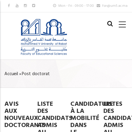
Aller
Mon - Fri : 09:00 - 17:00
fse@um5.ac.ma
au
MAIN
contenu
NAVIGAT
principal
FR
Accueil
»
Post doctorat
FIL
D'ARIANE
AVIS
LISTE
CANDIDATURE
LISTES
AUX
DES
À LA
DES
NOUVEAUX
CANDIDATS
MOBILITÉ
CANDIDA
DOCTORANTS
ADMIS
DANS
ADMIS