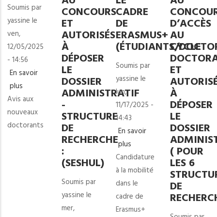
AU
LE
AU
Soumis par
CONCOURS
CADRE
CONCOU
yassine
le
ET
DE
D’ACCÈS
AUTORISÉS
ERASMUS+
AU
ven,
À
(ÉTUDIANTS/DOCTO
CYCLE
12/05/2025
DÉPOSER
DOCTOR
- 14:56
Soumis par
LE
ET
En savoir
yassine
le
DOSSIER
AUTORIS
plus
sur
ADMINISTRATIF
À
lun,
Avis aux
Avis
-
DÉPOSER
11/17/2025 -
nouveaux
aux
STRUCTURE
LE
14:43
doctorants
nouveaux
DE
DOSSIER
En savoir
RECHERCHE
ADMINIS
doctorants
plus
sur
:
( POUR
Candidature
Candidature
(SESHUL)
LES 6
à la mobilité
à
STRUCTU
Soumis par
dans le
la
DE
yassine
le
RECHERC
cadre de
mobilité
mer,
Erasmus+
dans