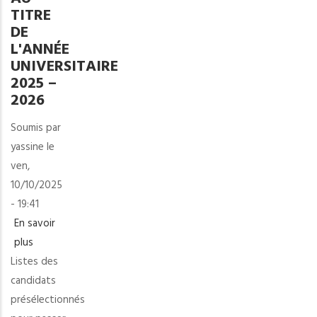
TITRE
DE
L'ANNÉE
UNIVERSITAIRE
2025 –
2026
Soumis par
yassine
le
ven,
10/10/2025
- 19:41
En savoir
plus
sur
Listes des
Listes
candidats
des
présélectionnés
candidats