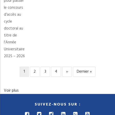
pour passer
présélectionnés
le concours
pour
d’accès au
passer
cycle
le
doctoral au
concours
titre de
d’accès
l'Année
au
Universitaire
cycle
2025 – 2026
doctoral
au
titre
Page
1
Page
2
Page
3
Page
4
Page
››
Dernière
Dernier »
PAGINATION
de
courante
suivante
page
l'Année
Voir plus
Universitaire
2025
SUIVEZ-NOUS SUR :
–
2026