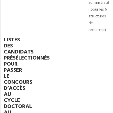
administratif
et
-
( pour les 6
autorisés
Structure
structures
à
de
de
déposer
recherche
recherche)
le
:
dossier
LISTES
(SESHUL)
administra
DES
(
CANDIDATS
PRÉSÉLECTIONNÉS
pour
POUR
les
PASSER
6
LE
structure
CONCOURS
de
D’ACCÈS
recherche
AU
CYCLE
DOCTORAL
AU