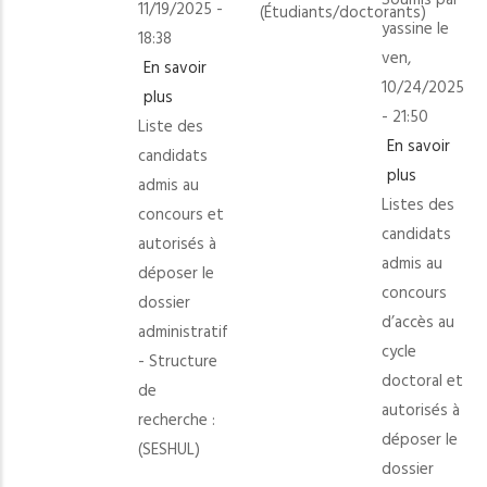
Soumis par
11/19/2025 -
(Étudiants/doctorants)
le
yassine
le
18:38
cadre
ven,
En savoir
de
10/24/2025
plus
sur
Erasmus+
- 21:50
Liste des
Liste
(Étudiants/doctorants)
En savoir
candidats
des
plus
sur
admis au
candidats
Listes des
Listes
concours et
admis
candidats
des
autorisés à
au
admis au
candidats
déposer le
concours
concours
admis
dossier
et
d’accès au
au
administratif
autorisés
cycle
concours
- Structure
à
doctoral et
d’accès
de
déposer
autorisés à
au
recherche :
le
déposer le
cycle
(SESHUL)
dossier
dossier
doctoral
administratif