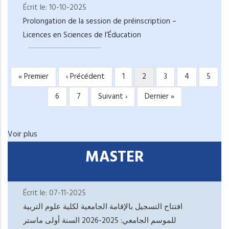
Écrit le:
10-10-2025
Prolongation de la session de préinscription –
Licences en Sciences de l’Éducation
Première
« Premier
Page
‹ Précédent
Page
1
Page
2
Page
3
Page
4
Page
5
PAGINATION
page
précédente
courante
Page
6
Page
7
Page
Suivant ›
Dernière
Dernier »
suivante
page
Voir plus
MASTER
Écrit le:
07-11-2025
افتتاح التسجيل بالإقامة الجامعية لكلية علوم التربية
للموسم الجامعي: 2025-2026 السنة أولى ماستر