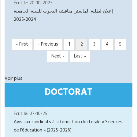
Écrit le:
20-10-2025
إعلان لطلبة الماستر: مناقشة البحوث للسنة الجامعية
2024-2025
Première
« First
Page
‹ Previous
Page
1
Page
2
Page
3
Page
4
Page
5
PAGINATION
page
précédente
courante
Page
Next ›
Dernière
Last »
suivante
page
Voir plus
DOCTORAT
Écrit le:
07-10-25
Avis aux candidats à la formation doctorale « Sciences
de l’éducation » (2025-2026)