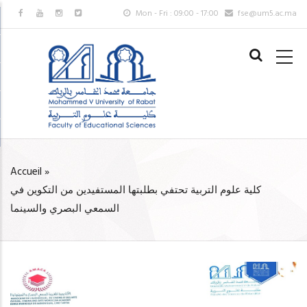
Aller
Mon - Fri : 09:00 - 17:00
fse@um5.ac.ma
au
MAIN
contenu
NAVIGAT
principal
FR
Accueil
»
FIL
كلية علوم التربية تحتفي بطلبتها المستفيدين من التكوين في
D'ARIANE
السمعي البصري والسينما