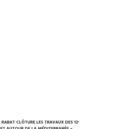
E RABAT CLÔTURE LES TRAVAUX DES 12ᵉ
 ET AUTOUR DE LA MÉDITERRANÉE »