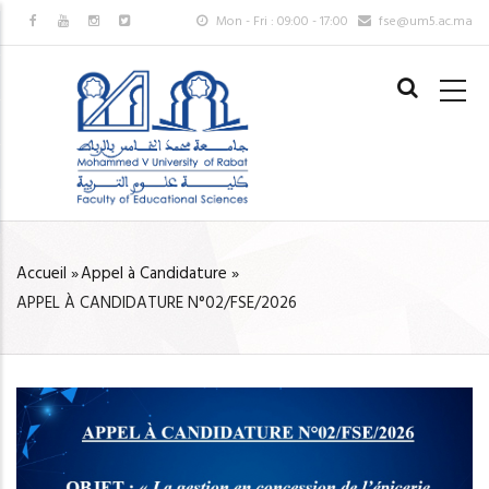
Aller
Mon - Fri : 09:00 - 17:00
fse@um5.ac.ma
au
MAIN
contenu
NAVIGAT
principal
FR
Accueil
»
Appel à Candidature
»
FIL
APPEL À CANDIDATURE N°02/FSE/2026
D'ARIANE