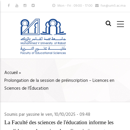
Aller
Mon - Fri : 09:00 - 17:00
fse@um5.ac.ma
au
MAIN
contenu
NAVIGAT
principal
FR
Accueil
»
FIL
Prolongation de la session de préinscription – Licences en
D'ARIANE
Sciences de l’Éducation
Soumis par
yassine
le
ven, 10/10/2025 - 09:48
La Faculté des sciences de l'éducation informe les