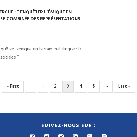
RCHE : ” ENQUÊTER L’ÉMIQUE EN
YSE COMBINÉE DES REPRÉSENTATIONS
uêter l’émique en terrain multilingue : la
ociales ”
Première
« First
Page
‹‹
Page
1
Page
2
Page
3
Page
4
Page
5
Page
››
Dernière
Last »
page
précédente
courante
suivante
page
SUIVEZ-NOUS SUR :