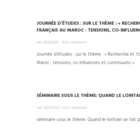
JOURNÉE D’ÉTUDES : SUR LE THÈME : « RECH
FRANÇAIS AU MAROC : TENSIONS, CO-INFLUEN
ven, 04/18/2025 - 10:34
/
Comments
Journée d’études : sur le thème : « Recherche et f
Maroc : tensions, co-influences et continuums »
SÉMINAIRE SOUS LE THÈME: QUAND LE LOINTAI
mar, 04/15/2025 - 11:23
/
Comments
séminaire sous le thème: Quand le lointain se fait 