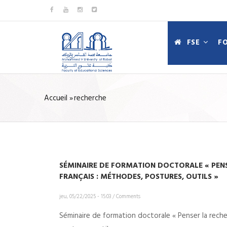
Aller
au
MAIN
contenu
FSE
F
NAVIGATIO
principal
FR
Accueil
»
recherche
FIL
D'ARIANE
SÉMINAIRE DE FORMATION DOCTORALE « PENS
FRANÇAIS : MÉTHODES, POSTURES, OUTILS »
jeu, 05/22/2025 - 15:03
/
Comments
Séminaire de formation doctorale « Penser la rech