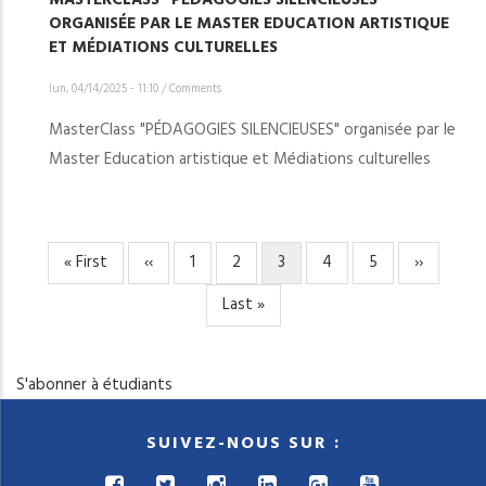
ORGANISÉE PAR LE MASTER EDUCATION ARTISTIQUE
ET MÉDIATIONS CULTURELLES
lun, 04/14/2025 - 11:10
/
Comments
MasterClass "PÉDAGOGIES SILENCIEUSES" organisée par le
Master Education artistique et Médiations culturelles
Première
« First
Page
‹‹
Page
1
Page
2
Page
3
Page
4
Page
5
Page
››
PAGINATION
page
précédente
courante
suivante
Dernière
Last »
page
S'abonner à étudiants
SUIVEZ-NOUS SUR :