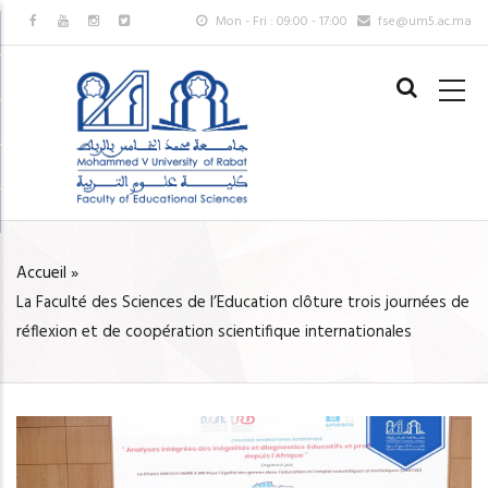
Aller
Mon - Fri : 09:00 - 17:00
fse@um5.ac.ma
au
MAIN
contenu
NAVIGAT
principal
FR
Accueil
»
FIL
La Faculté des Sciences de l’Education clôture trois journées de
D'ARIANE
réflexion et de coopération scientifique internationales