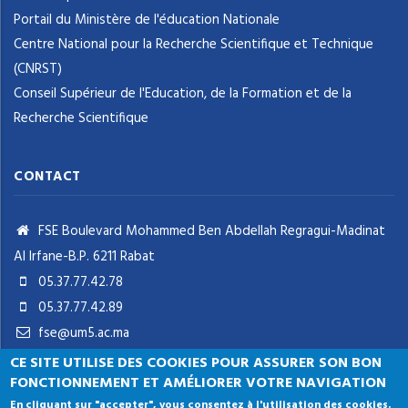
Portail du Ministère de l'éducation Nationale
Centre National pour la Recherche Scientifique et Technique
(CNRST)
Conseil Supérieur de l'Education, de la Formation et de la
Recherche Scientifique
CONTACT
FSE Boulevard Mohammed Ben Abdellah Regragui-Madinat
Al Irfane-B.P. 6211 Rabat
05.37.77.42.78
05.37.77.42.89
fse@um5.ac.ma
CE SITE UTILISE DES COOKIES POUR ASSURER SON BON
FONCTIONNEMENT ET AMÉLIORER VOTRE NAVIGATION
En cliquant sur "accepter", vous consentez à l'utilisation des cookies.