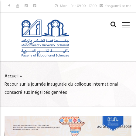
Aller
Mon - Fri : 09:00 - 17:00
fse@um5.ac.ma
au
MAIN
contenu
NAVIGAT
principal
FR
Accueil
»
FIL
Retour sur la journée inaugurale du colloque international
D'ARIANE
consacré aux inégalités genrées