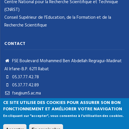
Centre National pour la Recherche Scientifique et Technique
(CNRST)
Conseil Supérieur de l'Education, de la Formation et de la
Recherche Scientifique
CONTACT
FSE Boulevard Mohammed Ben Abdellah Regragui-Madinat
Al Irfane-B.P. 6211 Rabat
05.37.77.42.78
05.37.77.42.89
fse@um5.ac.ma
CE SITE UTILISE DES COOKIES POUR ASSURER SON BON
FONCTIONNEMENT ET AMÉLIORER VOTRE NAVIGATION
En cliquant sur "accepter", vous consentez à l'utilisation des cookies.
Université Mohammed V Rabat
© Copyright 2024 . Tous les droits sont réservés