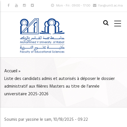
Aller
Mon - Fri : 09:00 - 17:00
fse@um5.ac.ma
au
MAIN
contenu
NAVIGAT
principal
FR
Accueil
»
FIL
Liste des candidats admis et autorisés à déposer le dossier
D'ARIANE
administratif aux filières Masters au titre de l'année
universitaire 2025-2026
Soumis par
yassine
le
sam, 10/18/2025 - 09:22