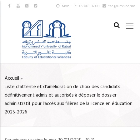
Aller
Mon - Fri : 09:00 - 17:00
fse@um5.ac.ma
au
MAIN
contenu
NAVIGAT
principal
FR
Accueil
»
FIL
Liste d’attente et d’amélioration de choix des candidats
D'ARIANE
définitivement admis et autorisés à déposer le dossier
administratif pour l'accès aux filières de la licence en éducation
2025-2026