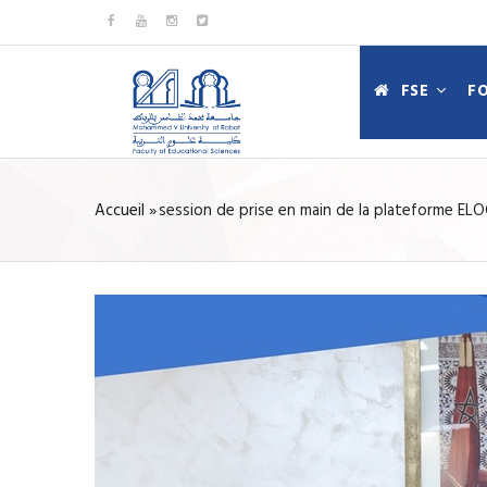
Aller
au
MAIN
contenu
FSE
F
NAVIGATIO
principal
FR
Accueil
»
session de prise en main de la plateforme E
FIL
D'ARIANE