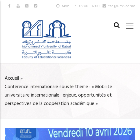
Aller
Mon - Fri : 09:00 - 17:00
fse@um5.ac.ma
au
MAIN
contenu
NAVIGAT
principal
FR
Accueil
»
FIL
Conférence internationale sous le thème : « Mobilité
D'ARIANE
universitaire internationale : enjeux, opportunités et
perspectives de la coopération académique »