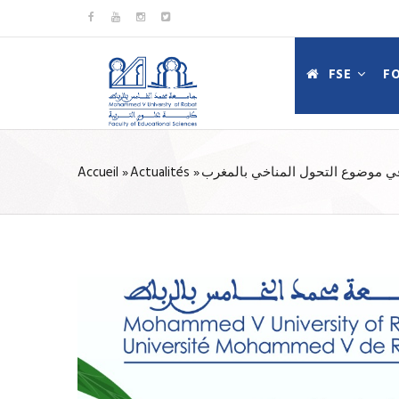
Aller
au
MAIN
contenu
FSE
F
NAVIGATIO
principal
FR
Accueil
»
Actualités
»
ي موضوع التحول المناخي بالمغرب
FIL
D'ARIANE